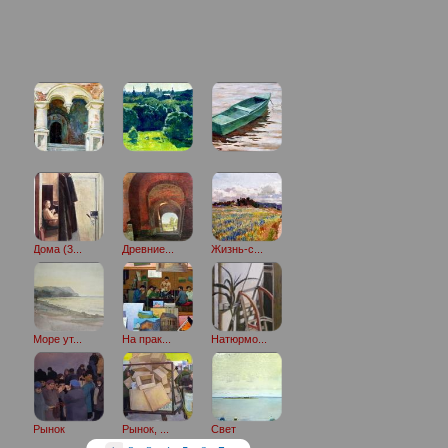
C фронт...
Cамолет
Дома (3...
Древние...
Жизнь-с...
Закат
Защитни...
Море ут...
На прак...
Натюрмо...
Натюрмо...
Натюрмо...
Рынок
Рынок, ...
Свет
Светлог...
Синие с...